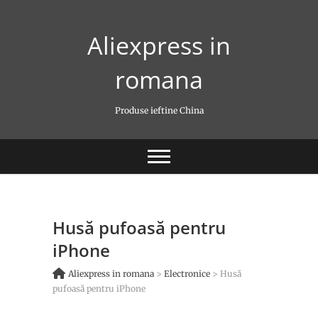
Skip
to
Aliexpress in
content
romana
Produse ieftine China
Husă pufoasă pentru
iPhone
Aliexpress in romana
>
Electronice
>
Husă
pufoasă pentru iPhone