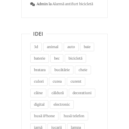
Admin
la
Alarmă antifurt bicicletă
IDEI
3d
animal
auto
baie
baterie
bec
bicicletă
bratara
bucătărie
cheie
culori
curea
curent
câine
căldură
decoratiuni
digital
electronic
husă iPhone
husă telefon
iarnă
jucarii
lampa