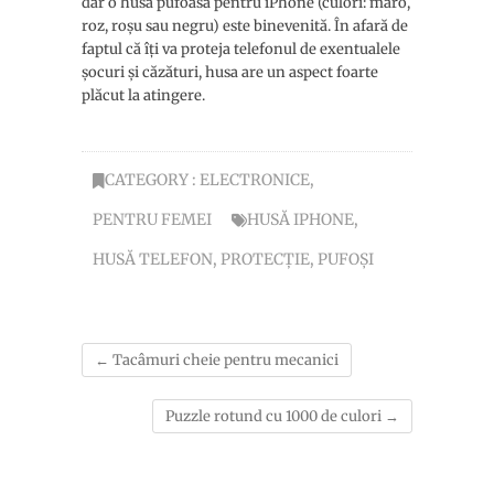
dar o husă pufoasă pentru iPhone (culori: maro,
roz, roșu sau negru) este binevenită. În afară de
faptul că îți va proteja telefonul de exentualele
șocuri și căzături, husa are un aspect foarte
plăcut la atingere.
CATEGORY :
ELECTRONICE
,
PENTRU FEMEI
HUSĂ IPHONE
,
HUSĂ TELEFON
,
PROTECȚIE
,
PUFOȘI
←
Tacâmuri cheie pentru mecanici
Puzzle rotund cu 1000 de culori
→